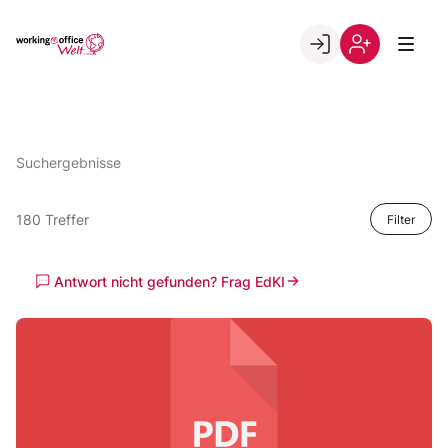
Skip
to
Go to landing page.
content
Willkommen
Registrierung
in
per
der
Kundennumme
working@office
Suchergebnisse
Welt
180 Treffer
Filter
Antwort nicht gefunden? Frag EdKI