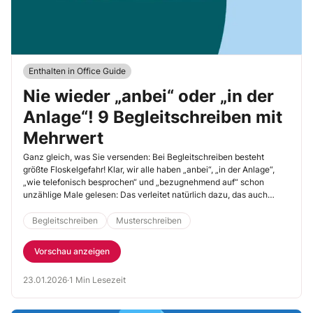
Enthalten in Office Guide
Nie wieder „anbei“ oder „in der
Anlage“! 9 Begleitschreiben mit
Mehrwert
Ganz gleich, was Sie versenden: Bei Begleitschreiben besteht
größte Floskelgefahr! Klar, wir alle haben „anbei“, „in der Anlage“,
„wie telefonisch besprochen“ und „bezugnehmend auf“ schon
unzählige Male gelesen: Das verleitet natürlich dazu, das auch
selbst zu schreiben. Doch lassen Sie sich nicht in Versuchung
führen! Unsere neun Musterschreiben zeigen Ihnen, wie Sie Ihre
Begleitschreiben
Musterschreiben
Begleitschreiben floskelfrei formulieren und ihnen durch eine
persönliche Note Mehrwert verleihen.
Vorschau anzeigen
23.01.2026
·
1 Min Lesezeit