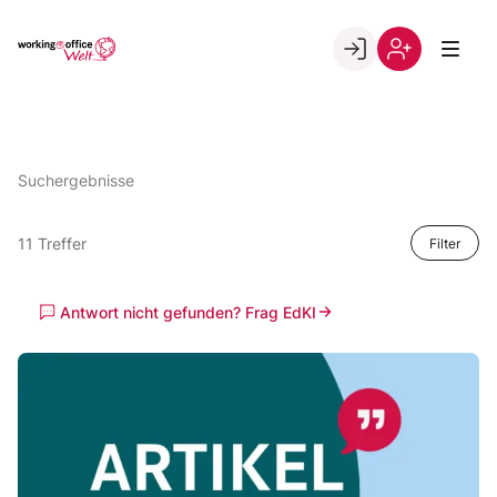
Skip
to
Go to landing page.
content
Willkommen
Registrierung
in
per
der
Kundennumme
working@office
Suchergebnisse
Welt
11 Treffer
Filter
Antwort nicht gefunden? Frag EdKI