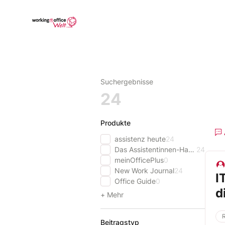
Skip
to
Go to landing page.
content
Suchergebnisse
24
Produkte
assistenz heute
24
Das Assistentinnen-Handbuch
24
meinOfficePlus
0
New Work Journal
24
I
Office Guide
0
d
+ Mehr
Beitragstyp