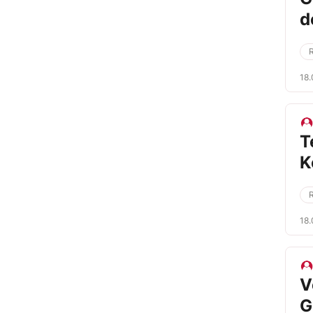
d
18.
T
K
18.
V
G