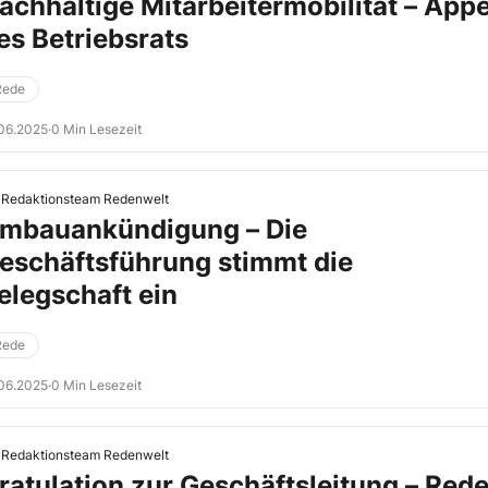
achhaltige Mitarbeitermobilität – Appe
es Betriebsrats
Rede
06.2025
·
0 Min Lesezeit
Redaktionsteam Redenwelt
mbauankündigung – Die
eschäftsführung stimmt die
elegschaft ein
Rede
06.2025
·
0 Min Lesezeit
Redaktionsteam Redenwelt
ratulation zur Geschäftsleitung – Red