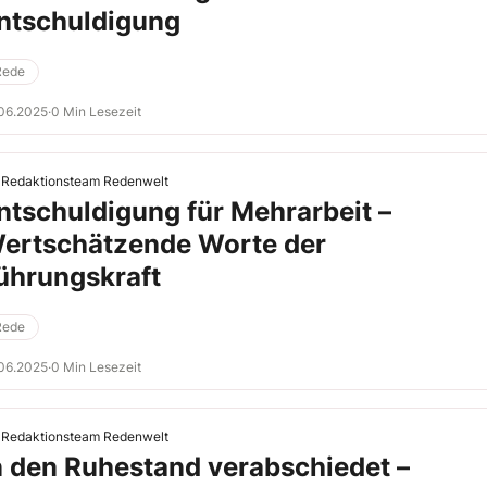
ntschuldigung
Rede
06.2025
·
0 Min Lesezeit
Redaktionsteam Redenwelt
ntschuldigung für Mehrarbeit –
ertschätzende Worte der
ührungskraft
Rede
06.2025
·
0 Min Lesezeit
Redaktionsteam Redenwelt
n den Ruhestand verabschiedet –