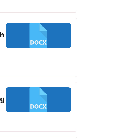
ch
ng