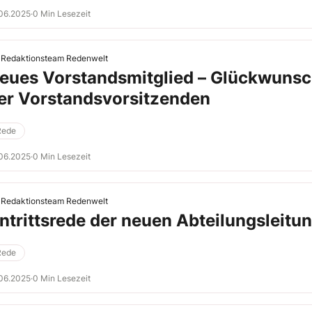
06.2025
·
0 Min Lesezeit
Redaktionsteam Redenwelt
eues Vorstandsmitglied – Glückwuns
er Vorstandsvorsitzenden
Rede
06.2025
·
0 Min Lesezeit
Redaktionsteam Redenwelt
ntrittsrede der neuen Abteilungsleitu
Rede
06.2025
·
0 Min Lesezeit