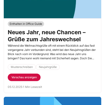
Enthalten in Office Guide
Neues Jahr, neue Chancen –
Grüße zum Jahreswechsel
Während die Weihnachtsgrüße oft mit einem Rückblick auf das fast
vergangene Jahr verbunden sind, steht bei den Neujahrsgrüßen der
Blick nach vorn im Vordergrund. Was wird das neue Jahr uns
bringen? Das kann wohl niemand mit Sicherheit sagen. Doch Sie
können schreiben, was Sie den Empfängerinnen und Empfängern
wünschen. Lassen Sie sich von unseren neun Musterschreiben
Musterschreiben
Neujahrgrüße
inspirieren.
Vorschau anzeigen
05.12.2025
·
1 Min Lesezeit