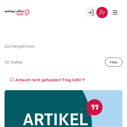
Skip
to
Go to landing page.
content
Willkommen
Registrierung
in
per
der
Kundennumme
working@office
Suchergebnisse
Welt
10 Treffer
Filter
Antwort nicht gefunden? Frag EdKI