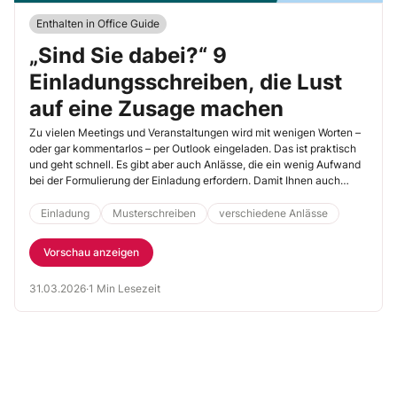
Enthalten in Office Guide
„Sind Sie dabei?“ 9
Einladungsschreiben, die Lust
auf eine Zusage machen
Zu vielen Meetings und Veranstaltungen wird mit wenigen Worten –
oder gar kommentarlos – per Outlook eingeladen. Das ist praktisch
und geht schnell. Es gibt aber auch Anlässe, die ein wenig Aufwand
bei der Formulierung der Einladung erfordern. Damit Ihnen auch
diese Schreiben ruckzuck von der Hand gehen, haben wir neun
Musterschreiben vorbereitet.
Einladung
Musterschreiben
verschiedene Anlässe
Vorschau anzeigen
31.03.2026
·
1 Min Lesezeit