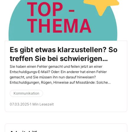
Es gibt etwas klarzustellen? So
treffen Sie bei schwierigen
Briefen den richtigen Ton
Sie haben einen Fehler gemacht und feilen jetzt an einer
Entschuldigungs‐E‐Mail? Oder: Ein anderer hat einen Fehler
gemacht, und Sie müssen ihn nun darauf hinweisen?
Entschuldigungen, Rügen, Hinweise auf Missstände: Solche
Schreiben formuliert wohl kaum jemand gern. Aber Sie kommen
nicht drum herum, wenn Fehler behoben und „dicke Luft“ vermieden
Kommunikation
werden sollen. Und eigentlich werden auch „unangenehme“
Schreiben ganz einfach, sobald Sie sich auf das jeweilige Thema
07.03.2025
·
1 Min Lesezeit
einlassen (statt um den heißen Brei herumzureden) und „höflichen
Klartext“ schreiben. Lesen Sie selbst: Hier sind zehn Mustertexte.