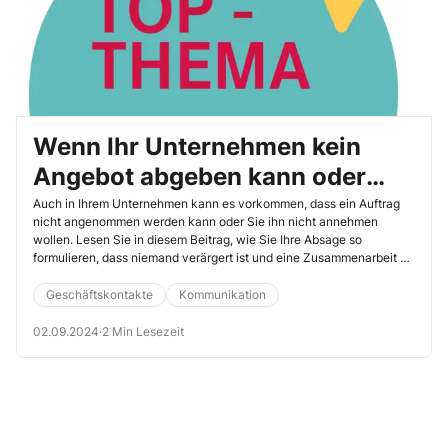
Wenn Ihr Unternehmen kein
Angebot abgeben kann oder
möchte: So lehnen Sie eine
Auch in Ihrem Unternehmen kann es vorkommen, dass ein Auftrag
nicht angenommen werden kann oder Sie ihn nicht annehmen
Anfrage diplomatisch ab
wollen. Lesen Sie in diesem Beitrag, wie Sie Ihre Absage so
formulieren, dass niemand verärgert ist und eine Zusammenarbeit zu
einem späteren Zeitpunkt möglich bleibt – inklusive fünf
Mustertexte, davon einer auf Englisch.
Geschäftskontakte
Kommunikation
02.09.2024
·
2 Min Lesezeit