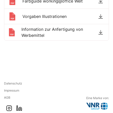
Farbguide working@office Welt
Vorgaben Illustrationen
Information zur Anfertigung von
Werbemittel
Datenschutz
Impressum
AGB
Eine Marke von:
G