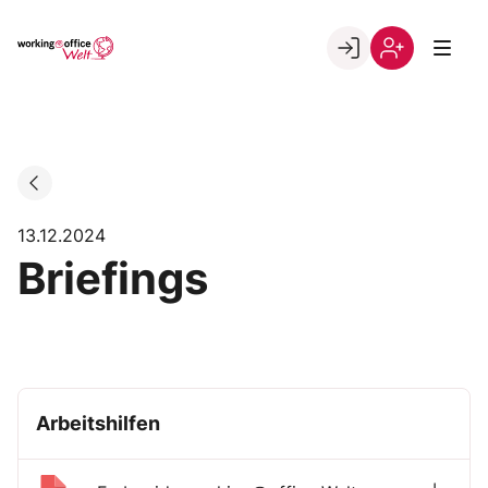
Skip
to
Go to landing page.
content
Willkommen
Registrierung
in
per
der
Kundennumme
working@office
Welt
13.12.2024
Briefings
Arbeitshilfen