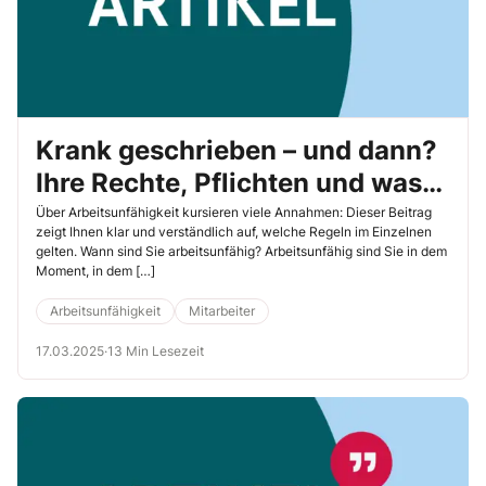
Krank geschrieben – und dann?
Ihre Rechte, Pflichten und was
Sie beachten sollten
Über Arbeitsunfähigkeit kursieren viele Annahmen: Dieser Beitrag
zeigt Ihnen klar und verständlich auf, welche Regeln im Einzelnen
gelten. Wann sind Sie arbeitsunfähig? Arbeitsunfähig sind Sie in dem
Moment, in dem […]
Arbeitsunfähigkeit
Mitarbeiter
17.03.2025
·
13 Min Lesezeit