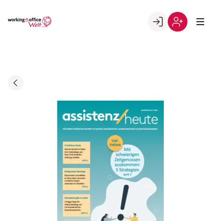
Skip
to
Go to landing page.
content
Willkommen
Registrierung
in
per
der
Kundennumme
working@office
Welt