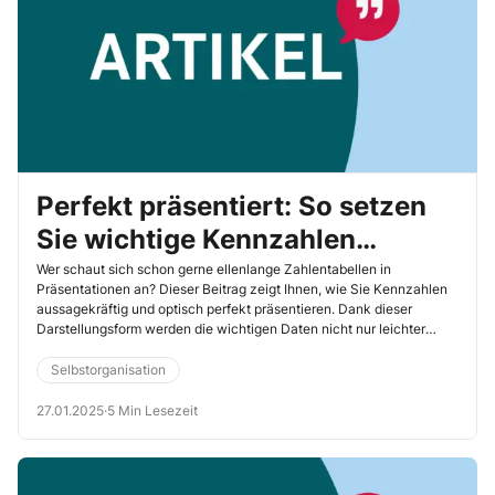
Perfekt präsentiert: So setzen
Sie wichtige Kennzahlen
aussagekräftig in Szene
Wer schaut sich schon gerne ellenlange Zahlentabellen in
Präsentationen an? Dieser Beitrag zeigt Ihnen, wie Sie Kennzahlen
aussagekräftig und optisch perfekt präsentieren. Dank dieser
Darstellungsform werden die wichtigen Daten nicht nur leichter
wahrgenommen, sondern auch besser in Erinnerung behalten.
Selbstorganisation
27.01.2025
·
5 Min Lesezeit