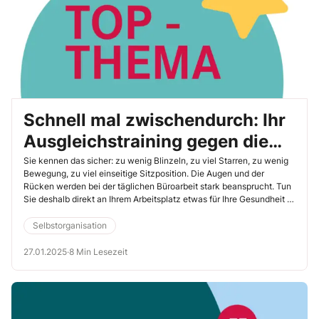
Schnell mal zwischendurch: Ihr
Ausgleichstraining gegen die
typischen Symptome der
Sie kennen das sicher: zu wenig Blinzeln, zu viel Starren, zu wenig
Bewegung, zu viel einseitige Sitzposition. Die Augen und der
Schreibtischarbeit
Rücken werden bei der täglichen Büroarbeit stark beansprucht. Tun
Sie deshalb direkt an Ihrem Arbeitsplatz etwas für Ihre Gesundheit –
mit hilfreichen Übungen, die sich ganz einfach in den Arbeitsalltag
integrieren lassen.
Selbstorganisation
27.01.2025
·
8 Min Lesezeit