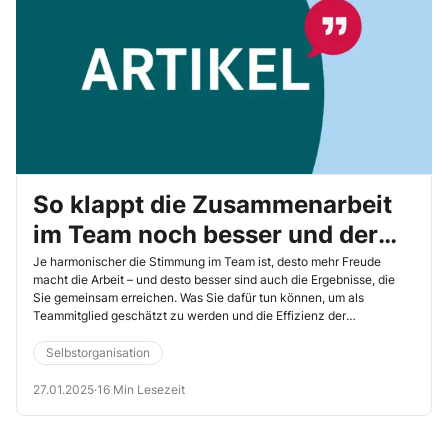
So klappt die Zusammenarbeit
im Team noch besser und der
Arbeitsalltag macht allen mehr
Je harmonischer die Stimmung im Team ist, desto mehr Freude
macht die Arbeit – und desto besser sind auch die Ergebnisse, die
Freude
Sie gemeinsam erreichen. Was Sie dafür tun können, um als
Teammitglied geschätzt zu werden und die Effizienz der
Zusammenarbeit zu steigern, verrät Ihnen dieser Beitrag.
Selbstorganisation
27.01.2025
·
16 Min Lesezeit