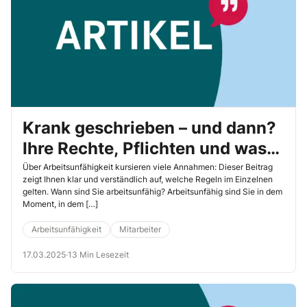
Krank geschrieben – und dann?
Ihre Rechte, Pflichten und was
Sie beachten sollten
Über Arbeitsunfähigkeit kursieren viele Annahmen: Dieser Beitrag
zeigt Ihnen klar und verständlich auf, welche Regeln im Einzelnen
gelten. Wann sind Sie arbeitsunfähig? Arbeitsunfähig sind Sie in dem
Moment, in dem […]
Arbeitsunfähigkeit
Mitarbeiter
17.03.2025
·
13 Min Lesezeit