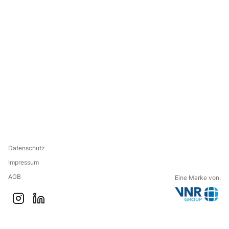
Datenschutz
Impressum
AGB
Eine Marke von:
G
i
l
o
n
i