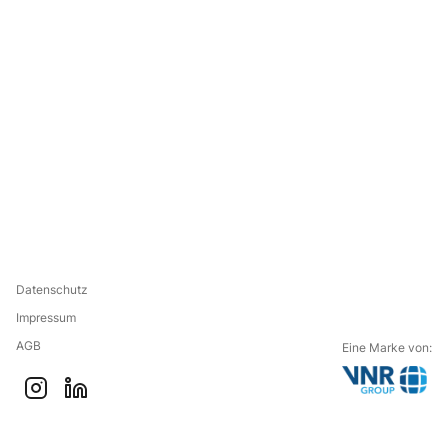
Datenschutz
Impressum
AGB
Eine Marke von:
G
i
l
o
n
i