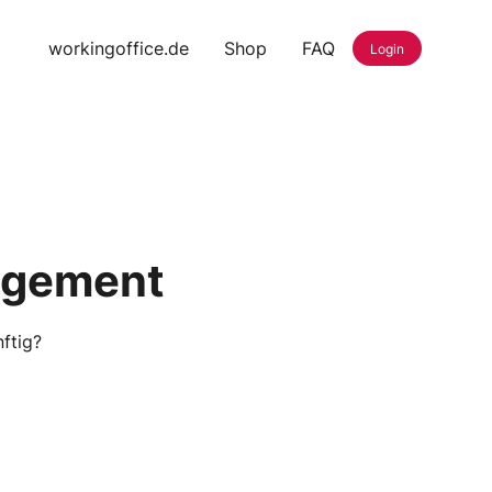
workingoffice.de
Shop
FAQ
Login
agement
ftig?