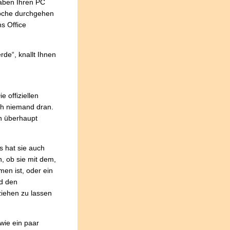
haben Ihren PC
Woche durchgehen
s Office
de“, knallt Ihnen
e offiziellen
ch niemand dran.
ch überhaupt
s hat sie auch
h, ob sie mit dem,
men ist, oder ein
nd den
ziehen zu lassen
wie ein paar