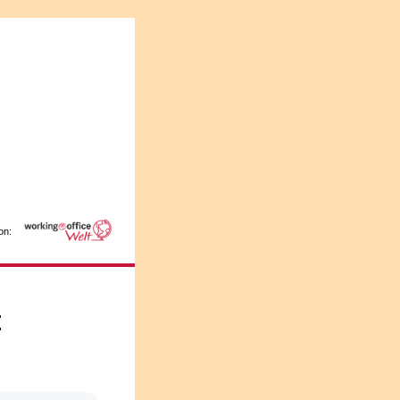
on:
: