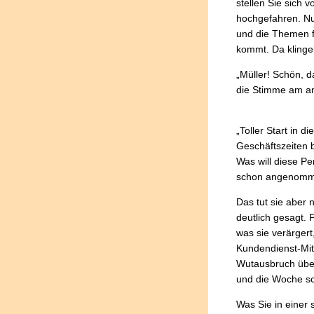
stellen Sie sich
hochgefahren. Nu
und die Themen f
kommt. Da klingel
„Müller! Schön, 
die Stimme am an
„Toller Start in 
Geschäftszeiten 
Was will diese P
schon angenomm
Das tut sie aber 
deutlich gesagt. 
was sie verärgert
Kundendienst-Mita
Wutausbruch über
und die Woche s
Was Sie in einer 