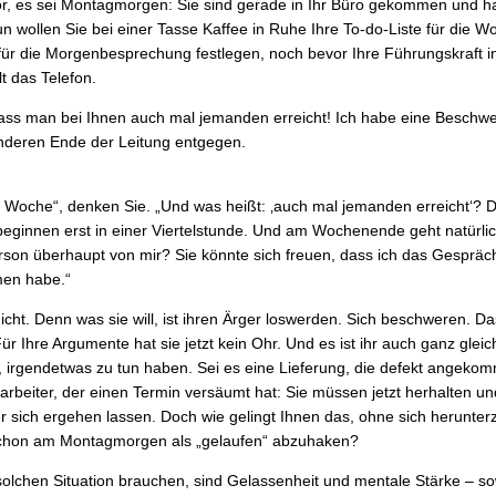
 vor, es sei Montagmorgen: Sie sind gerade in Ihr Büro gekommen und 
n wollen Sie bei einer Tasse Kaffee in Ruhe Ihre To-do-Liste für die 
ür die Morgenbesprechung festlegen, noch bevor Ihre Führungskraft in
t das Telefon.
dass man bei Ihnen auch mal jemanden erreicht! Ich habe eine Beschwer
deren Ende der Leitung entgegen.
die Woche“, denken Sie. „Und was heißt: ‚auch mal jemanden erreicht‘? Di
beginnen erst in einer Viertelstunde. Und am Wochenende geht natürli
erson überhaupt von mir? Sie könnte sich freuen, dass ich das Gesprä
en habe.“
nicht. Denn was sie will, ist ihren Ärger loswerden. Sich beschweren. Da
Für Ihre Argumente hat sie jetzt kein Ohr. Und es ist ihr auch ganz gleic
, irgendetwas zu tun haben. Sei es eine Lieferung, die defekt angekom
rbeiter, der einen Termin versäumt hat: Sie müssen jetzt herhalten u
 sich ergehen lassen. Doch wie gelingt Ihnen das, ohne sich herunter
chon am Montagmorgen als „gelaufen“ abzuhaken?
solchen Situation brauchen, sind Gelassenheit und mentale Stärke – so