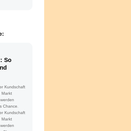
e:
: So
und
er Kundschaft
m Markt
hwerden
ls Chance.
er Kundschaft
m Markt
hwerden