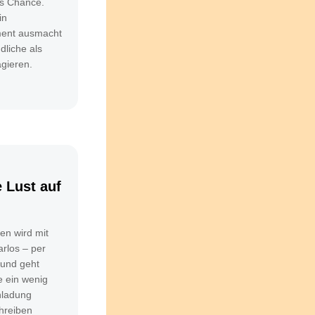
ls Chance.
in
ment ausmacht
dliche als
agieren.
 Lust auf
en wird mit
rlos – per
 und geht
e ein wenig
nladung
hreiben