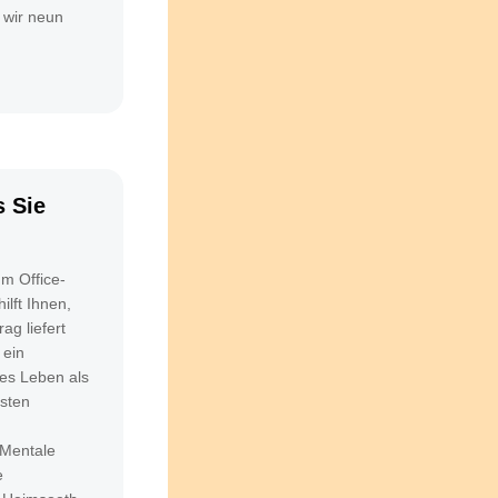
 wir neun
 Sie
m Office-
ilft Ihnen,
ag liefert
 ein
hes Leben als
esten
„Mentale
e