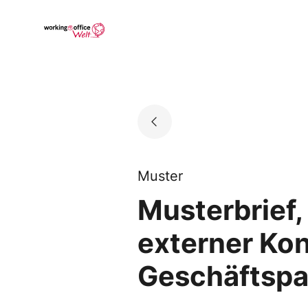
Skip
to
Go to landing page.
content
Muster
Musterbrief,
externer Kon
Geschäftspa