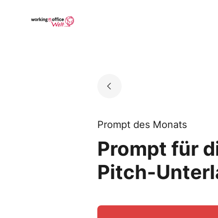
Skip
to
Go to landing page.
content
Prompt des Monats
Prompt für 
Pitch-Unter