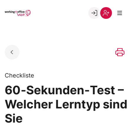
Skip
to
Go to landing page.
content
Willkommen
Registrierung
in
per
der
Kundennumme
working@office
Welt
Checkliste
60‐Sekunden‐Test –
Welcher Lerntyp sind
Sie