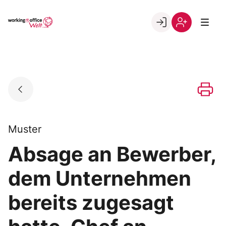
Skip
to
Go to landing page.
content
Willkommen
Registrierung
in
per
der
Kundennumme
working@office
Welt
Muster
Absage an Bewerber,
dem Unternehmen
bereits zugesagt