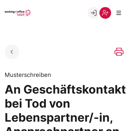
Skip
to
Go to landing page.
content
Willkommen
Registrierung
in
per
der
Kundennumme
working@office
Welt
Musterschreiben
An Geschäftskontakt
bei Tod von
Lebenspartner/-in,