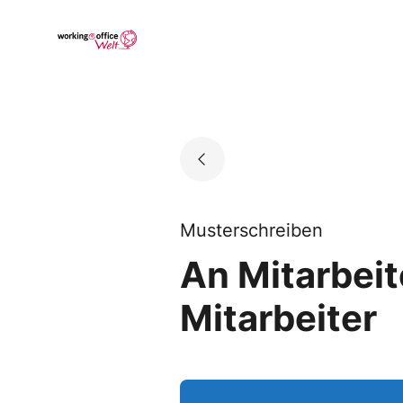
Skip
to
Go to landing page.
content
Musterschreiben
An Mitarbeit
Mitarbeiter