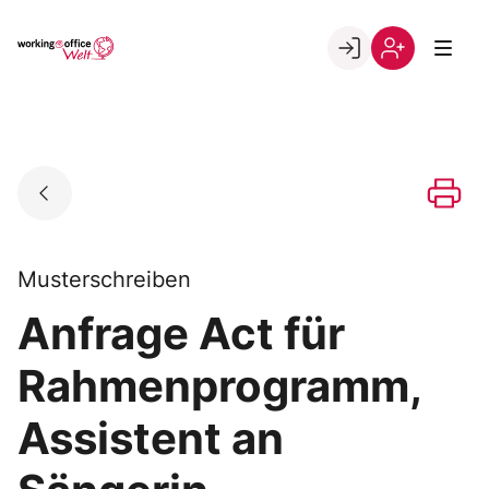
Skip
to
Go to landing page.
content
Willkommen
Registrierung
in
per
der
Kundennumme
working@office
Welt
Musterschreiben
Anfrage Act für
Rahmenprogramm,
Assistent an