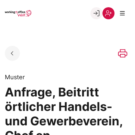
Skip
to
Go to landing page.
content
Willkommen
Registrierung
in
per
der
Kundennumme
working@office
Welt
Muster
Anfrage, Beitritt
örtlicher Handels-
und Gewerbeverein,