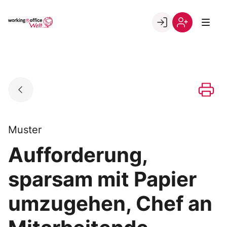
Skip
to
Go to landing page.
content
Willkommen
Registrierung
in
per
der
Kundennumme
working@office
Welt
Muster
Aufforderung,
sparsam mit Papier
umzugehen, Chef an