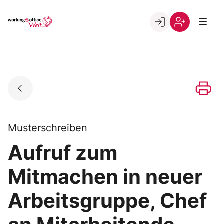
Skip
to
Go to landing page.
content
Willkommen
Registrierung
in
per
der
Kundennumme
working@office
Welt
Musterschreiben
Aufruf zum
Mitmachen in neuer
Arbeitsgruppe, Chef