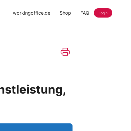
workingoffice.de
Shop
FAQ
Login
stleistung,