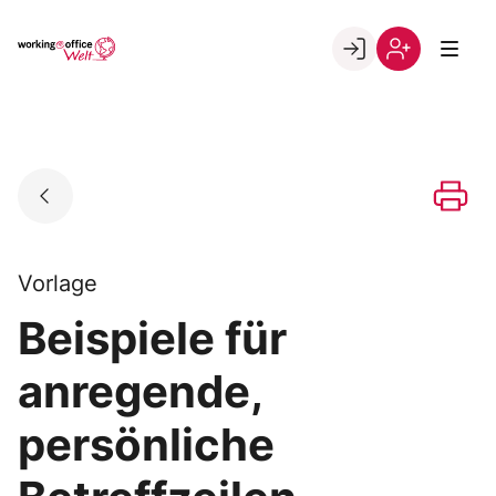
Skip
to
Go to landing page.
content
Willkommen
Registrierung
in
per
der
Kundennumme
working@office
Welt
Vorlage
Beispiele für
anregende,
persönliche