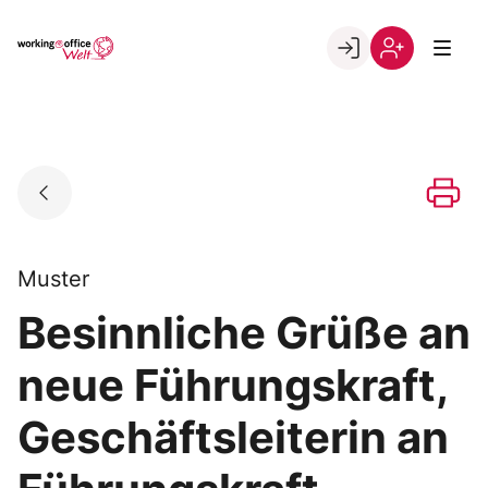
Skip
to
Go to landing page.
content
Willkommen
Registrierung
in
per
der
Kundennumme
working@office
Welt
Muster
Besinnliche Grüße an
neue Führungskraft,
Geschäftsleiterin an