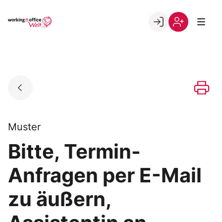
Skip
to
Go to landing page.
content
Willkommen
Registrierung
in
per
der
Kundennumme
working@office
Welt
Muster
Bitte, Termin-
Anfragen per E-Mail
zu äußern,