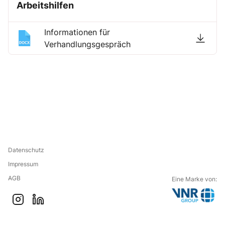
Arbeitshilfen
Informationen für
Verhandlungsgespräch
Datenschutz
Impressum
AGB
Eine Marke von:
G
i
l
o
n
i