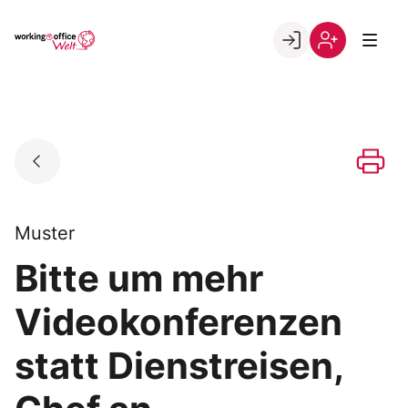
Skip
to
Go to landing page.
content
Willkommen
Registrierung
in
per
der
Kundennumme
working@office
Welt
Muster
Bitte um mehr
Videokonferenzen
statt Dienstreisen,