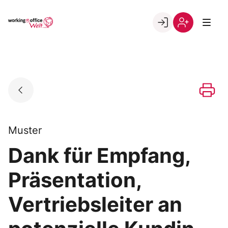
Skip
to
Go to landing page.
content
Willkommen
Registrierung
in
per
der
Kundennumme
working@office
Welt
Muster
Dank für Empfang,
Präsentation,
Vertriebsleiter an