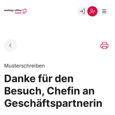
Skip
to
Go to landing page.
content
Willkommen
Registrierung
in
per
der
Kundennumme
working@office
Welt
Musterschreiben
Danke für den
Besuch, Chefin an
Geschäftspartnerin