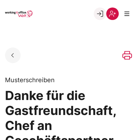
Skip
to
Go to landing page.
content
Willkommen
Registrierung
in
per
der
Kundennumme
working@office
Welt
Musterschreiben
Danke für die
Gastfreundschaft,
Chef an