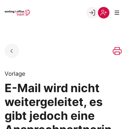
Skip
to
Go to landing page.
content
Willkommen
Registrierung
in
per
der
Kundennumme
working@office
Welt
Vorlage
E-Mail wird nicht
weitergeleitet, es
gibt jedoch eine