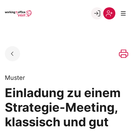
Skip
to
Go to landing page.
content
Willkommen
Registrierung
in
per
der
Kundennumme
working@office
Welt
Muster
Einladung zu einem
Strategie-Meeting,
klassisch und gut