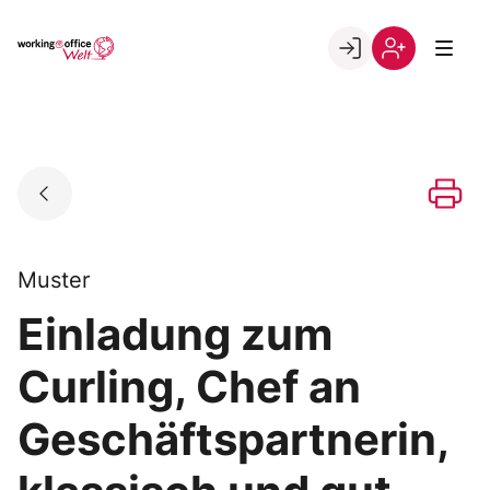
Skip
to
Go to landing page.
content
Willkommen
Registrierung
in
per
der
Kundennumme
working@office
Welt
Muster
Einladung zum
Curling, Chef an
Geschäftspartnerin,