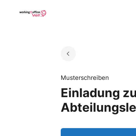
Skip
to
Go to landing page.
content
Musterschreiben
Einladung zu
Abteilungsle