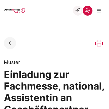
Skip
to
Go to landing page.
content
Willkommen
Registrierung
in
per
der
Kundennumme
working@office
Welt
Muster
Einladung zur
Fachmesse, national,
Assistentin an