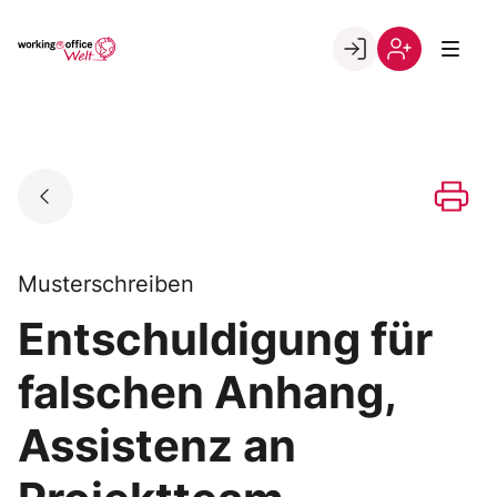
Skip
to
Go to landing page.
content
Willkommen
Registrierung
in
per
der
Kundennumme
working@office
Welt
Musterschreiben
Entschuldigung für
falschen Anhang,
Assistenz an