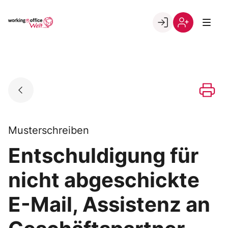
Skip
to
Go to landing page.
content
Willkommen
Registrierung
in
per
der
Kundennumme
working@office
Welt
Musterschreiben
Entschuldigung für
nicht abgeschickte
E-Mail, Assistenz an