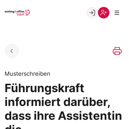
Skip
to
Go to landing page.
content
Willkommen
Registrierung
in
per
der
Kundennumme
working@office
Welt
Musterschreiben
Führungskraft
informiert darüber,
dass ihre Assistentin