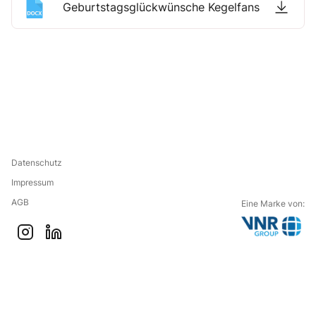
Geburtstagsglückwünsche Kegelfans
Datenschutz
Impressum
AGB
Eine Marke von:
G
i
l
o
n
i
t
s
n
o
t
k
t