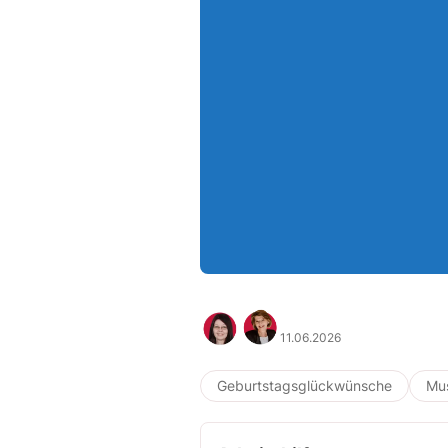
11.06.2026
Geburtstagsglückwünsche
Mus