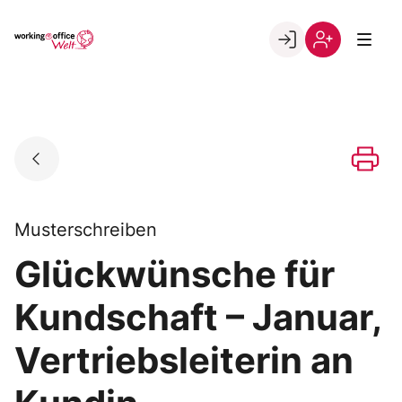
Skip
to
Go to landing page.
content
Willkommen
Registrierung
in
per
der
Kundennumme
working@office
Welt
Musterschreiben
Glückwünsche für
Kundschaft – Januar,
Vertriebsleiterin an