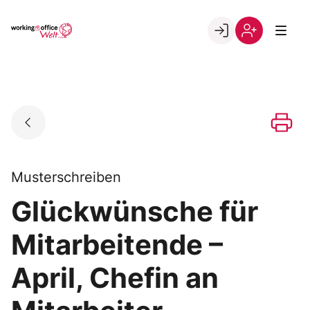
Skip
to
Go to landing page.
content
Willkommen
Registrierung
in
per
der
Kundennumme
working@office
Welt
Musterschreiben
Glückwünsche für
Mitarbeitende –
April, Chefin an