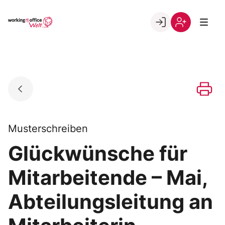
Skip
to
Go to landing page.
content
Willkommen
Registrierung
in
per
der
Kundennumme
working@office
Welt
Musterschreiben
Glückwünsche für
Mitarbeitende – Mai,
Abteilungsleitung an