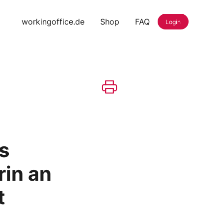
workingoffice.de
Shop
FAQ
Login
s
rin an
t