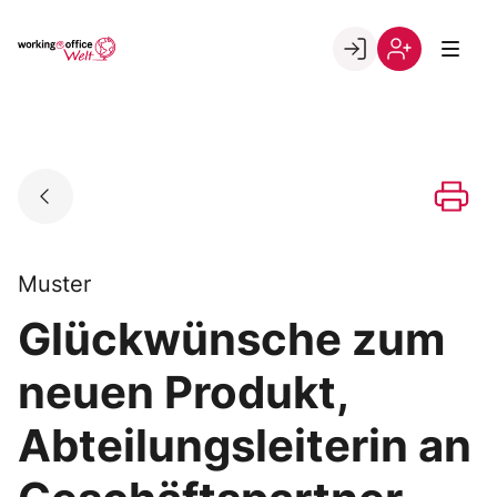
Skip
to
Go to landing page.
content
Willkommen
Registrierung
in
per
der
Kundennumme
working@office
Welt
Muster
Glückwünsche zum
neuen Produkt,
Abteilungsleiterin an